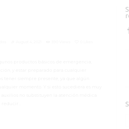
S
r
dos
August 4, 2021
390
Views
0
Likes
lgunos productos básicos de emergencia,
ción, y estar preparado para cualquier
 tener siempre presente, ya que algún
ualquier momento. Y si esto sucediera es muy
auxilios no substituyen la atención médica
S
e reducir…